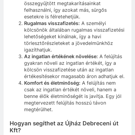
összegyűjtött megtakarításainkat
felhasználni, így azokat más, sürgős
esetekre is félretehetjük.
Rugalmas visszafizetés:
A személyi
kölcsönök általában rugalmas visszafizetési
lehetőségeket kínálnak, így a havi
törlesztőrészleteket a jövedelmünkhöz
igazíthatjuk.
Az ingatlan értékének növelése:
A felújítás
gyakran növeli az ingatlan értékét, így a
kölcsön visszafizetése után az ingatlan
értékesítésekor magasabb áron adhatjuk el.
Komfort és életminőség:
A felújítás nem
csak az ingatlan értékét növeli, hanem a
benne élők életminőségét is javítja. Egy jól
megtervezett felújítás hosszú távon
megtérülhet.
Hogyan segíthet az Újház Debreceni út
Kft?