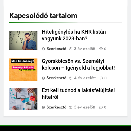
Kapcsolódó tartalom
Hiteligénylés ha KHR listán
vagyunk 2023-ban?
Szerkesztő
3 év ezelőtt
0
Gyorskölcsön vs. Személyi
kölcsön – Igényeld a legjobbat!
Szerkesztő
4 év ezelőtt
0
Ezt kell tudnod a lakásfelújítási
hitelről
Szerkesztő
5 év ezelőtt
0