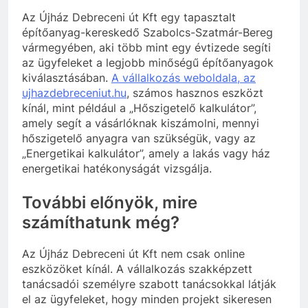
Az Újház Debreceni út Kft egy tapasztalt
építőanyag-kereskedő Szabolcs-Szatmár-Bereg
vármegyében, aki több mint egy évtizede segíti
az ügyfeleket a legjobb minőségű építőanyagok
kiválasztásában.
A vállalkozás weboldala, az
ujhazdebreceniut.hu
, számos hasznos eszközt
kínál, mint például a „Hőszigetelő kalkulátor”,
amely segít a vásárlóknak kiszámolni, mennyi
hőszigetelő anyagra van szükségük, vagy az
„Energetikai kalkulátor”, amely a lakás vagy ház
energetikai hatékonyságát vizsgálja.
További előnyök, mire
számíthatunk még?
Az Újház Debreceni út Kft nem csak online
eszközöket kínál. A vállalkozás szakképzett
tanácsadói személyre szabott tanácsokkal látják
el az ügyfeleket, hogy minden projekt sikeresen