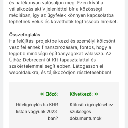
és hatékonyan valósuljon meg. Ezen kívül a
vállalkozás aktív jelenléttel bír a közösségi
médiában, így az ügyfelek könnyen kapcsolatba
léphetnek velük és követhetik legfrissebb híreiket.
Összefoglalás
Ha felújítási projektbe kezd és személyi kölcsönt
vesz fel ennek finanszírozására, fontos, hogy a
legjobb minőségű építőanyagokat válassza. Az
Újház Debreceni út Kft tapasztalattal és
szakértelemmel segít ebben. Látogasson el
weboldalukra, és tájékozódjon részletesebben!
Előző:
Következő:
Bejegyzés
navigáció
Hiteligénylés ha KHR
Kölcsön igényléséhez
listán vagyunk 2023-
szükséges
ban?
dokumentumok