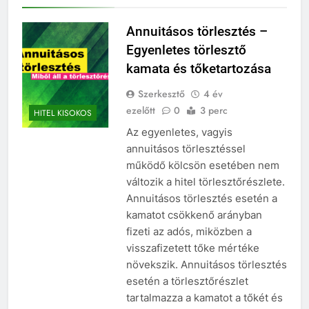
Annuitásos törlesztés –
Egyenletes törlesztő
kamata és tőketartozása
Szerkesztő
4 év
ezelőtt
0
3 perc
HITEL KISOKOS
Az egyenletes, vagyis
annuitásos törlesztéssel
működő kölcsön esetében nem
változik a hitel törlesztőrészlete.
Annuitásos törlesztés esetén a
kamatot csökkenő arányban
fizeti az adós, miközben a
visszafizetett tőke mértéke
növekszik. Annuitásos törlesztés
esetén a törlesztőrészlet
tartalmazza a kamatot a tőkét és