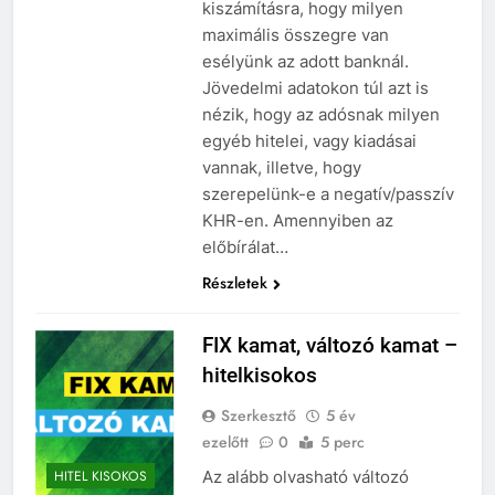
kiszámításra, hogy milyen
maximális összegre van
esélyünk az adott banknál.
Jövedelmi adatokon túl azt is
nézik, hogy az adósnak milyen
egyéb hitelei, vagy kiadásai
vannak, illetve, hogy
szerepelünk-e a negatív/passzív
KHR-en. Amennyiben az
előbírálat…
Részletek
FIX kamat, változó kamat –
hitelkisokos
Szerkesztő
5 év
ezelőtt
0
5 perc
Az alább olvasható változó
HITEL KISOKOS