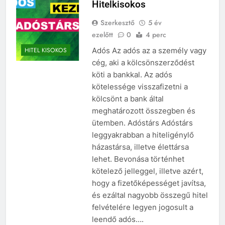
Hitelkisokos
Szerkesztő
5 év
ezelőtt
0
4 perc
Adós Az adós az a személy vagy
HITEL KISOKOS
cég, aki a kölcsönszerződést
köti a bankkal. Az adós
kötelessége visszafizetni a
kölcsönt a bank által
meghatározott összegben és
ütemben. Adóstárs Adóstárs
leggyakrabban a hiteligénylő
házastársa, illetve élettársa
lehet. Bevonása történhet
kötelező jelleggel, illetve azért,
hogy a fizetőképességet javítsa,
és ezáltal nagyobb összegű hitel
felvételére legyen jogosult a
leendő adós….