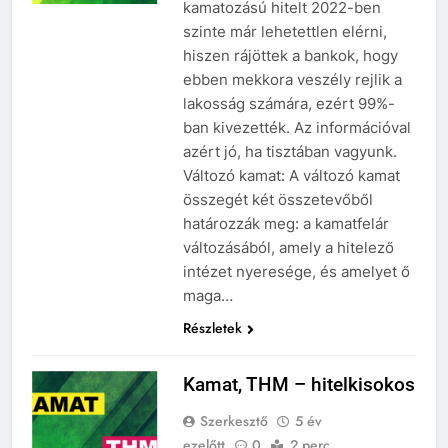
kamatozású hitelt 2022-ben
szinte már lehetettlen elérni,
hiszen rájöttek a bankok, hogy
ebben mekkora veszély rejlik a
lakosság számára, ezért 99%-
ban kivezették. Az információval
azért jó, ha tisztában vagyunk.
Változó kamat: A változó kamat
összegét két összetevőből
határozzák meg: a kamatfelár
változásából, amely a hitelező
intézet nyeresége, és amelyet ő
maga…
Részletek
Kamat, THM – hitelkisokos
Szerkesztő
5 év
ezelőtt
0
2 perc