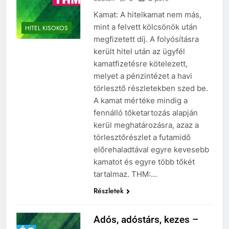
Kamat: A hitelkamat nem más,
mint a felvett kölcsönök után
HITEL KISOKOS
megfizetett díj. A folyósításra
került hitel után az ügyfél
kamatfizetésre kötelezett,
melyet a pénzintézet a havi
törlesztő részletekben szed be.
A kamat mértéke mindig a
fennálló tőketartozás alapján
kerül meghatározásra, azaz a
törlesztőrészlet a futamidő
előrehaladtával egyre kevesebb
kamatot és egyre több tőkét
tartalmaz. THM:…
Részletek
Adós, adóstárs, kezes –