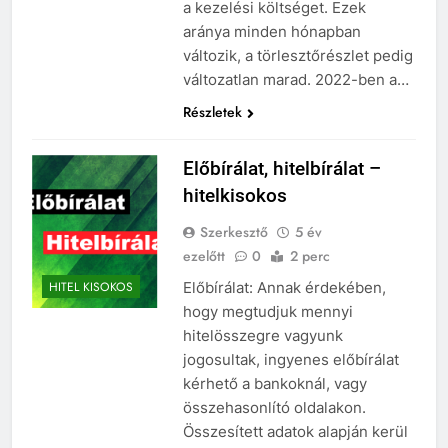
a kezelési költséget. Ezek
aránya minden hónapban
változik, a törlesztőrészlet pedig
változatlan marad. 2022-ben a…
Részletek
Előbírálat, hitelbírálat –
hitelkisokos
Szerkesztő
5 év
ezelőtt
0
2 perc
Előbírálat: Annak érdekében,
HITEL KISOKOS
hogy megtudjuk mennyi
hitelösszegre vagyunk
jogosultak, ingyenes előbírálat
kérhető a bankoknál, vagy
összehasonlító oldalakon.
Összesített adatok alapján kerül