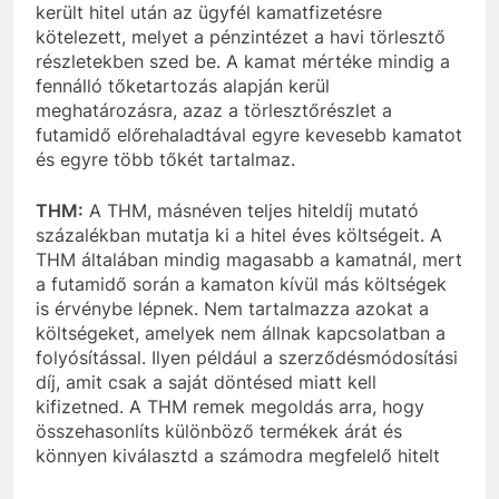
került hitel után az ügyfél kamatfizetésre
kötelezett, melyet a pénzintézet a havi törlesztő
részletekben szed be. A kamat mértéke mindig a
fennálló tőketartozás alapján kerül
meghatározásra, azaz a törlesztőrészlet a
futamidő előrehaladtával egyre kevesebb kamatot
és egyre több tőkét tartalmaz.
THM:
A THM, másnéven teljes hiteldíj mutató
százalékban mutatja ki a hitel éves költségeit. A
THM általában mindig magasabb a kamatnál, mert
a futamidő során a kamaton kívül más költségek
is érvénybe lépnek. Nem tartalmazza azokat a
költségeket, amelyek nem állnak kapcsolatban a
folyósítással. Ilyen például a szerződésmódosítási
díj, amit csak a saját döntésed miatt kell
kifizetned. A THM remek megoldás arra, hogy
összehasonlíts különböző termékek árát és
könnyen kiválasztd a számodra megfelelő hitelt