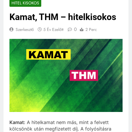
HITEL KISOKOS
Kamat, THM – hitelkisokos
0
Szerkesztő
5 Év Ezelőtt
2 Perc
Kamat:
A hitelkamat nem más, mint a felvett
kölcsönök után megfizetett díj. A folyósításra