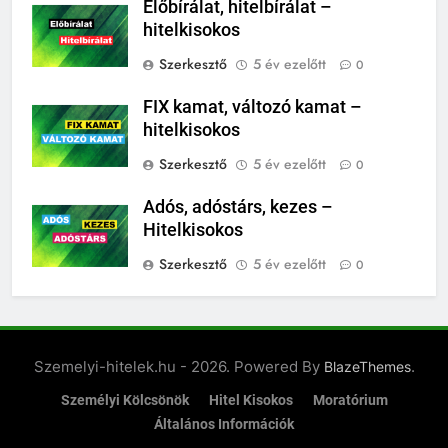
Előbírálat, hitelbírálat –
hitelkisokos
Szerkesztő
5 év ezelőtt
0
FIX kamat, változó kamat –
hitelkisokos
Szerkesztő
5 év ezelőtt
0
Adós, adóstárs, kezes –
Hitelkisokos
Szerkesztő
5 év ezelőtt
0
Szemelyi-hitelek.hu - 2026. Powered By
.
BlazeThemes
Személyi Kölcsönök
Hitel Kisokos
Moratórium
Általános Információk