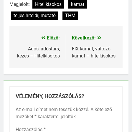
Megjelölt:
Hitel kisokos
kamat
teljes hiteldíj mutató
THM
Előző:
Következő:
Bejegyzés
navigáció
Adós, adóstárs,
FIX kamat, változó
kezes – Hitelkisokos
kamat – hitelkisokos
VÉLEMÉNY, HOZZÁSZÓLÁS?
Az e-mail címet nem tesszük közzé.
A kötelező
mezőket
*
karakterrel jelöltük
Hozzászólás
*