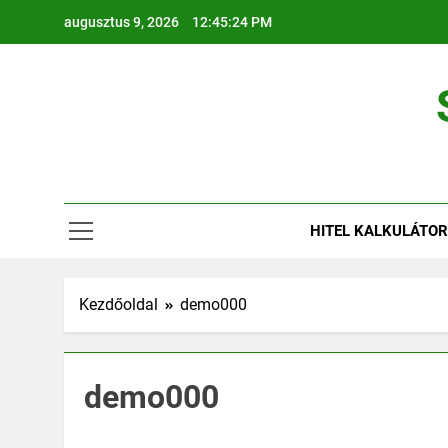
Ugrás
augusztus 9, 2026
12:45:24 PM
a
tartalomra
HITEL KALKULÁTO
Kezdőoldal
demo000
demo000