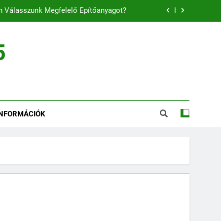
an Válasszunk Megfelelő Építőanyagot?
énylés ha KHR listán vagyunk 2023-ban?
5
Személyi kölcsönhöz fedezet a munkabérünk – jövedelemigazolás viszont szükséges
gényléséhez szükséges dokumentumok
an Válasszunk Megfelelő Építőanyagot?
INFORMÁCIÓK
énylés ha KHR listán vagyunk 2023-ban?
Személyi kölcsönhöz fedezet a munkabérünk – jövedelemigazolás viszont szükséges