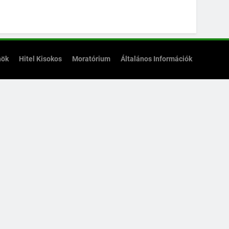
nök
Hitel Kisokos
Moratórium
Általános Információk