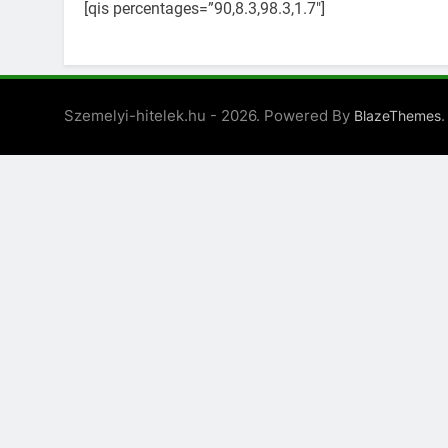
[qis percentages=”90,8.3,98.3,1.7″]
Szemelyi-hitelek.hu - 2026. Powered By
.
BlazeThemes