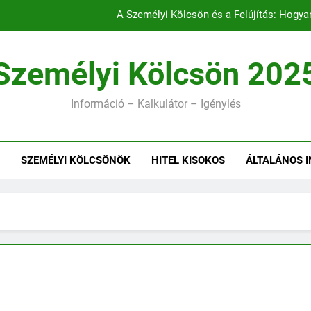
A Személyi Kölcsön és a Felújítás: Hogy
Hitelig
Személyi Kölcsön 202
Információ – Kalkulátor – Igénylés
Kölcsön i
A Személyi Kölcsön és a Felújítás: Hogy
R
SZEMÉLYI KÖLCSÖNÖK
HITEL KISOKOS
ÁLTALÁNOS 
Hitelig